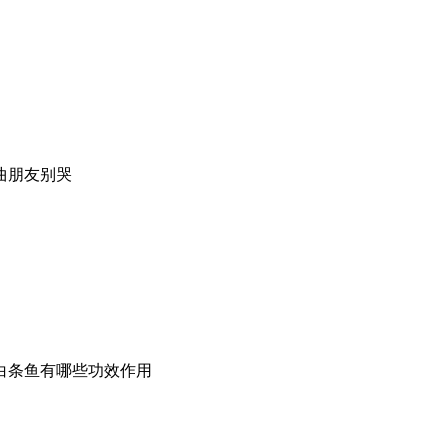
曲朋友别哭
白条鱼有哪些功效作用