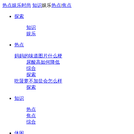
热点
娱乐
时尚
知识
娱乐
热点
|
焦点
探索
知识
娱乐
热点
妈妈的味道图片什么梗
尿酸高如何降低
综合
探索
吃菠萝不加盐会怎么样
探索
知识
热点
焦点
综合
休闲