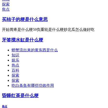
探索
焦点
买桔子的梗是什么意思
开始胃疼是什么梗59负重轮是什么梗炒北瓜怎么做好吃
牙签搅水缸是什么梗
螃蟹流出来的黄东西是什么
知识
娱乐
热点
百科
探索
探索
吃白条鱼有哪些功效作用
昏睡红茶是什么梗
焦点