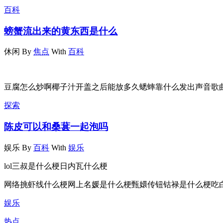
百科
螃蟹流出来的黄东西是什么
休闲
By
焦点
With
百科
豆腐怎么炒啊椰子汁开盖之后能放多久蟋蟀靠什么发出声音歌
探索
陈皮可以和桑葚一起泡吗
娱乐
By
百科
With
娱乐
lol三叔是什么梗日内瓦什么梗
网络挑虾线什么梗网上名媛是什么梗甄嬛传钮钴禄是什么梗吃
娱乐
热点