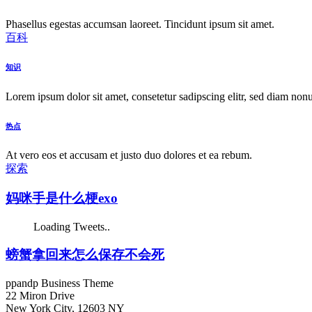
Phasellus egestas accumsan laoreet. Tincidunt ipsum sit amet.
百科
知识
Lorem ipsum dolor sit amet, consetetur sadipscing elitr, sed diam no
热点
At vero eos et accusam et justo duo dolores et ea rebum.
探索
妈咪手是什么梗exo
Loading Tweets..
螃蟹拿回来怎么保存不会死
ppandp Business Theme
22 Miron Drive
New York City, 12603 NY