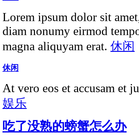
Lorem ipsum dolor sit amet, 
diam nonumy eirmod tempor 
magna aliquyam erat.
休闲
休闲
At vero eos et accusam et j
娱乐
吃了没熟的螃蟹怎么办