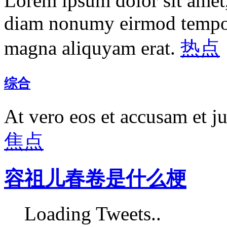
Lorem ipsum dolor sit amet, 
diam nonumy eirmod tempor 
magna aliquyam erat.
热点
综合
At vero eos et accusam et j
焦点
容祖儿春卷是什么梗
Loading Tweets..