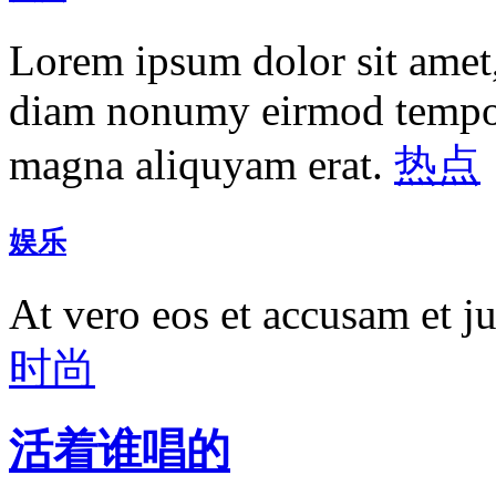
Lorem ipsum dolor sit amet, 
diam nonumy eirmod tempor 
magna aliquyam erat.
热点
娱乐
At vero eos et accusam et j
时尚
活着谁唱的