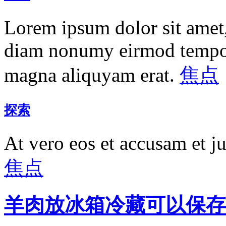
Lorem ipsum dolor sit amet, 
diam nonumy eirmod tempor 
magna aliquyam erat.
焦点
探索
At vero eos et accusam et j
焦点
羊肉放冰箱冷藏可以保存