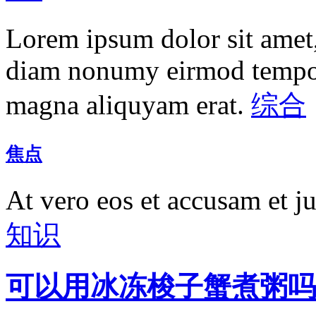
Lorem ipsum dolor sit amet, 
diam nonumy eirmod tempor 
magna aliquyam erat.
综合
焦点
At vero eos et accusam et j
知识
可以用冰冻梭子蟹煮粥吗