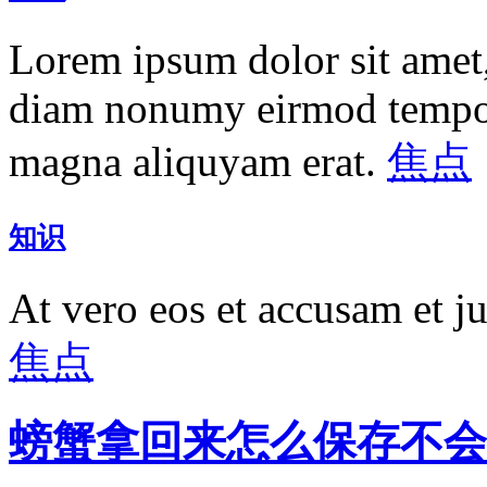
Lorem ipsum dolor sit amet, 
diam nonumy eirmod tempor 
magna aliquyam erat.
焦点
知识
At vero eos et accusam et j
焦点
螃蟹拿回来怎么保存不会